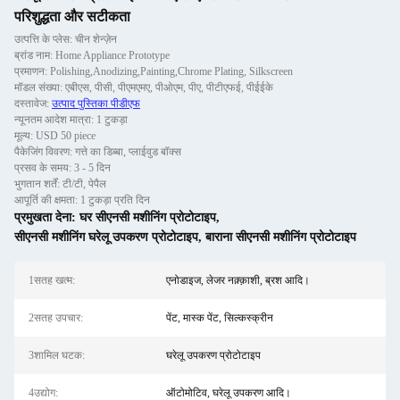
परिशुद्धता और सटीकता
उत्पत्ति के प्लेस: चीन शेन्ज़ेन
ब्रांड नाम: Home Appliance Prototype
प्रमाणन: Polishing,Anodizing,Painting,Chrome Plating, Silkscreen
मॉडल संख्या: एबीएस, पीसी, पीएमएमए, पीओएम, पीए, पीटीएफई, पीईईके
दस्तावेज:
उत्पाद पुस्तिका पीडीएफ
न्यूनतम आदेश मात्रा: 1 टुकड़ा
मूल्य: USD 50 piece
पैकेजिंग विवरण: गत्ते का डिब्बा, प्लाईवुड बॉक्स
प्रसव के समय: 3 - 5 दिन
भुगतान शर्तें: टी/टी, पेपैल
आपूर्ति की क्षमता: 1 टुकड़ा प्रति दिन
प्रमुखता देना:
घर सीएनसी मशीनिंग प्रोटोटाइप
,
सीएनसी मशीनिंग घरेलू उपकरण प्रोटोटाइप
,
बाराना सीएनसी मशीनिंग प्रोटोटाइप
1सतह खत्म:
एनोडाइज, लेजर नक़्क़ाशी, ब्रश आदि।
2सतह उपचार:
पेंट, मास्क पेंट, सिल्कस्क्रीन
3शामिल घटक:
घरेलू उपकरण प्रोटोटाइप
4उद्योग:
ऑटोमोटिव, घरेलू उपकरण आदि।