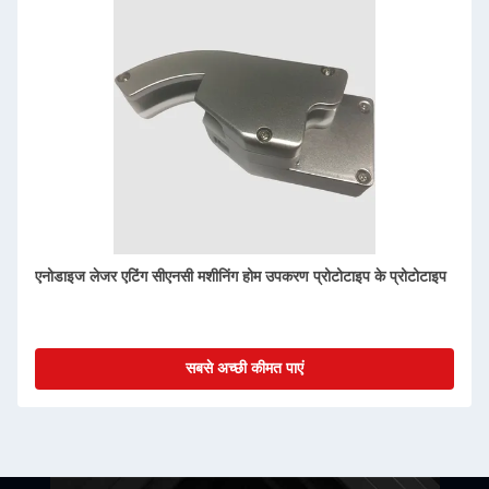
एनोडाइज लेजर एटिंग सीएनसी मशीनिंग होम उपकरण प्रोटोटाइप के प्रोटोटाइप
स
घ
सबसे अच्छी कीमत पाएं