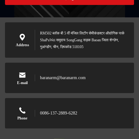
RM502 ब्लॉक बी 5 वीं मंजिल लिटोंग सेमीकंडक्टर औद्योगिक पार्क
ShaPuWei समुदाय SongGang सड़क Baoan जिला शेन्ज़ेन,
Address
गुआंग्डोंग, चीन, ज़िपकोड 518105
baranarm@baranarm.com
E-mail
0086-137-2889-6282
Phone