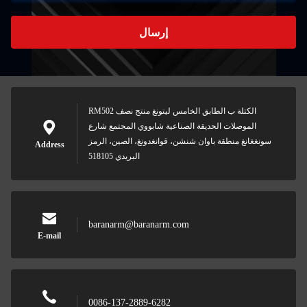
إرسال
RM502 الكتلة ب الطابق الخامس ليتونغ منتج نصف
الموصلات الحديقة الصناعية شابووي المجتمع شارع
سونغغانغ منطقة باوان شنشن، قوانغدونغ، الصين، الرمز
Address
البريدي 518105
baranarm@baranarm.com
E-mail
0086-137-2889-6282